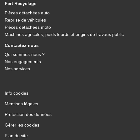
Fert Recyclage
(ouvre
Pièces détachées auto
dans
(ouvre
Reprise de véhicules
une
dans
(ouvre
nouvelle
Pièces détachées moto
une
dans
fenêtre)
(ouvre
nouvelle
Machines agricoles, poids lourds et engins de travaux public
une
dans
fenêtre)
nouvelle
une
Contactez-nous
fenêtre)
nouvelle
fenêtre)
(ouvre
Qui sommes-nous ?
dans
(ouvre
Nos engagements
une
dans
(ouvre
nouvelle
Nos services
une
dans
fenêtre)
nouvelle
une
fenêtre)
nouvelle
fenêtre)
(ouvre
Info cookies
dans
(ouvre
Mentions légales
une
dans
nouvelle
(ouvre
Protection des données
une
fenêtre)
dans
nouvelle
Gérer les cookies
une
fenêtre)
nouvelle
Plan du site
fenêtre)