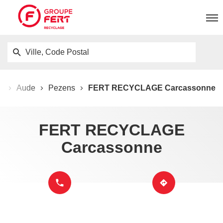
Men
Ville,
HERCHER
UN
Code
POINT
Postal
DE
VENTE
ie
Aude
Pezens
FERT RECYCLAGE Carcassonne
FERT
RECYCLAGE
FERT RECYCLAGE
Carcassonne
JUSQU'AU
APPELER
POINT
LE POINT
APPELER
ITINÉRAIRE
DE
DE
VENTE
VENTE
FERT