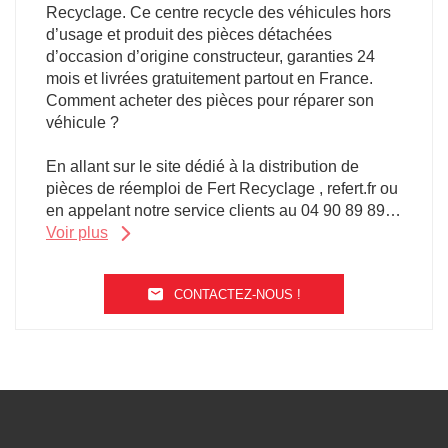
Recyclage. Ce centre recycle des véhicules hors
d’usage et produit des pièces détachées
d’occasion d’origine constructeur, garanties 24
mois et livrées gratuitement partout en France.
Comment acheter des pièces pour réparer son
véhicule ?
En allant sur le site dédié à la distribution de
pièces de réemploi de Fert Recyclage , refert.fr ou
en appelant notre service clients au 04 90 89 89
50.
Voir plus
Les équipes du service clients sont disponibles au
CONTACTEZ-NOUS !
téléphone du lundi au jeudi de 8 h à 18 h et le
LE
POINT
vendredi de 8 h à 17 h.
DE
VENTE
L’accès à notre centre est interdit au public.
FERT
RECYCLAGE
CARCASSONNE